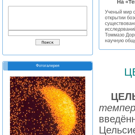
На «Т
Ученый мир 
открытии боз
существовани
исследовани
Томмазо Дор
научную общ
ц
Фотогалерея
ЦЕЛ
темпер
введённ
Цельсие