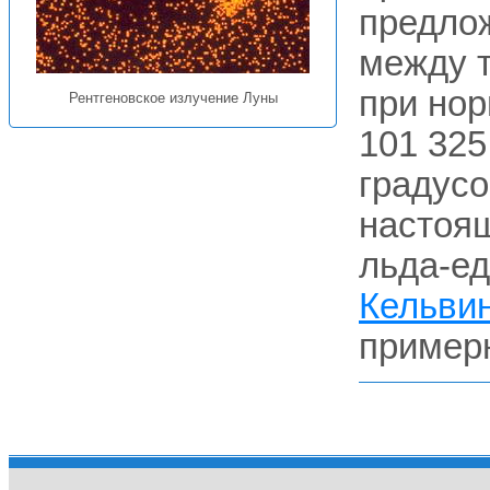
предло
между т
при нор
Рентгеновское излучение Луны
101 325
градусо
настоящ
льда-ед
Кельви
примерн