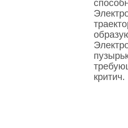
способн
Электро
траекто
образую
Электро
пузырьк
требую
критич.