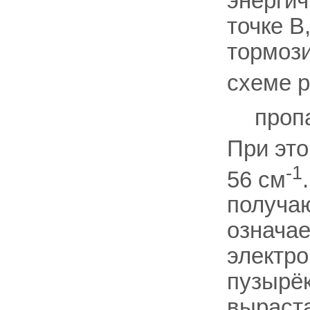
энергич
точке В
тормози
схеме p
пропа
При эт
-1
56 см
получаю
означае
электр
пузырёк
выраста