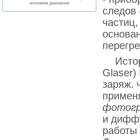
волновом диапазоне
следов 
частиц,
основан
перегре
Истор
Glaser)
заряж. 
применя
фотогр
и диффу
работы 