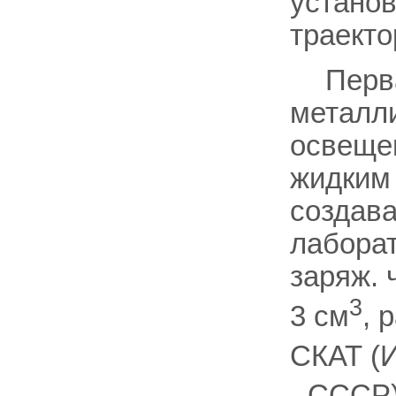
установ
траекто
Перв
металли
освеще
жидким 
создава
лабора
заряж. 
3
3 см
, 
СКАТ (
- СССР)