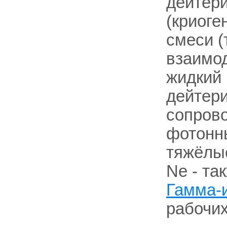
дейтери
(криоге
смеси (
взаимо
жидкий 
дейтери
сопров
фотонны
тяжёлые
Ne - та
Гамма-
рабочих