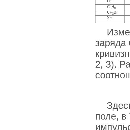
H
,
2
C
H
3
8
CF
Br
3
Хе
Изме
заряда
кривизн
2, 3). 
соотно
Здес
поле, в
импуль