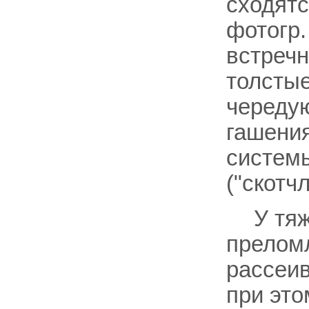
сходятс
фотогр.
встречн
толстые
череду
гашения
системы
("скотчл
У тя
преломл
рассеив
при это