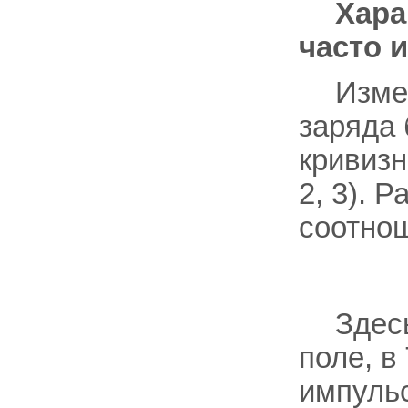
Хара
часто 
Изме
заряда
кривизн
2, 3). 
соотно
Здес
поле, в
импуль