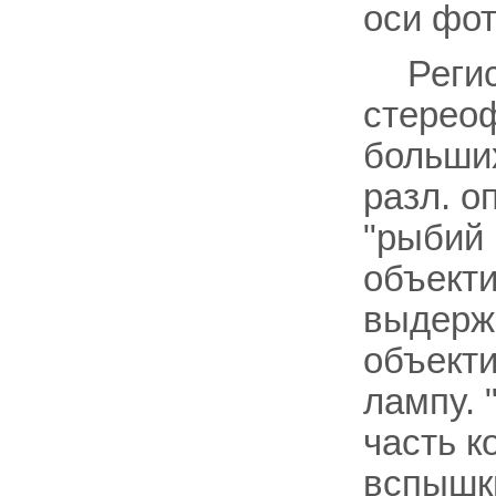
оси фо
Реги
стерео
больших
разл. о
"рыбий 
объекти
выдерж
объект
лампу. 
часть к
вспышк