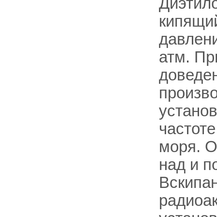
Диэтил
кипящи
давлени
атм. Пр
доведен
произв
установ
частоте
моря. О
над и п
Вскипа
радиоак