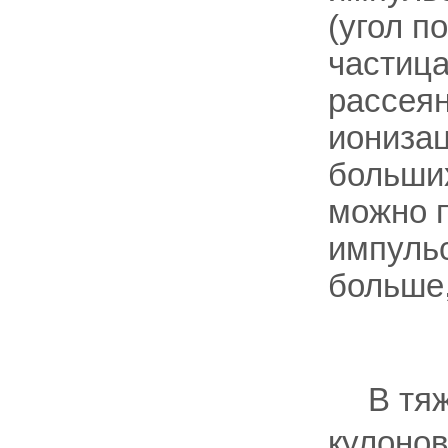
(угол п
частица
рассеян
ионизац
больших
можно 
импульс
больше
В тя
кулонов