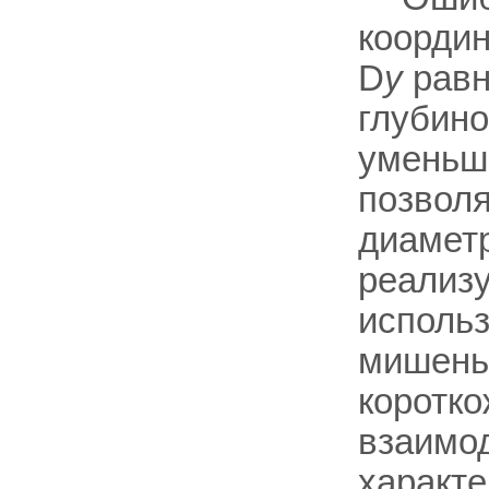
координ
D
y
равн
глубин
уменьш
позвол
диаметр
реализу
использ
мишень
коротко
взаимод
характе