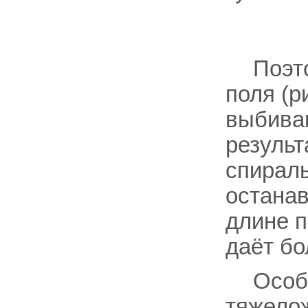
Поэт
поля (р
выбива
результ
спираль
остана
длине п
даёт бо
Особ
тяжело