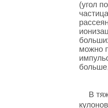
(угол п
частица
рассеян
ионизац
больших
можно 
импульс
больше
В тя
кулонов