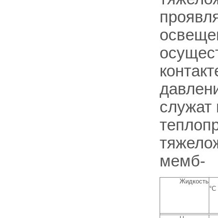
проявля
освещен
осущест
контакт
давлени
служат 
теплопр
тяжелож
мемб-
Жидкость
°С