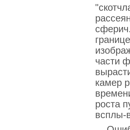
"скотчл
рассеян
сферич.
границе
изображ
части 
вырасти
камер р
времен
роста п
всплы-в
Ошиб