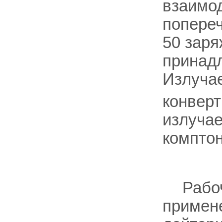
взаимо
попереч
50 зар
принад
Излучае
конверт
излучае
комптон
Рабо
примене