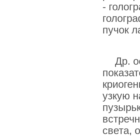
- голог
гологр
пучок л
Др. 
показат
криоген
узкую н
пузырь
встречн
света, 