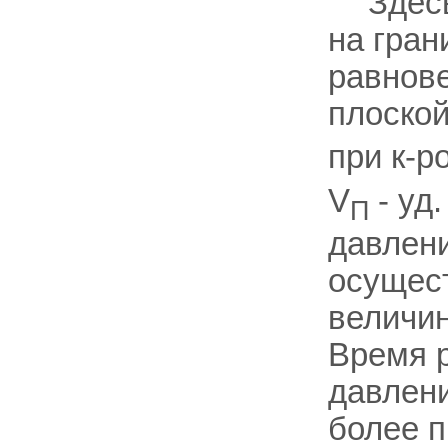
Здес
на гран
равнове
плоско
при к-р
V
- уд
П
давлени
осущес
величи
Время 
давлени
более 