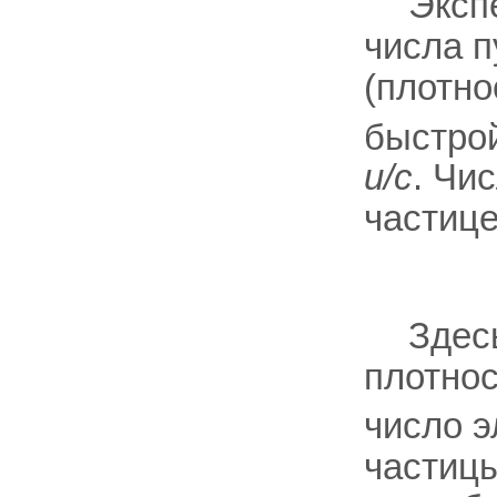
Эксп
числа п
(плотно
быстрой
u/c
. Чи
частице
Здес
плотнос
число э
частицы