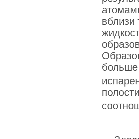
атомами
вблизи 
жидкос
образов
Образо
больше 
испарен
полост
соотно