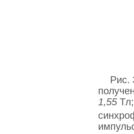
Рис.
получе
1,55
Тл;
синхро
импульс