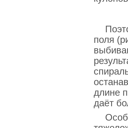
Поэт
поля (р
выбива
результ
спираль
остана
длине п
даёт бо
Особ