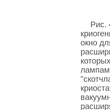
Рис.
криоге
окно дл
расшир
которы
лампам
"скотчл
криоста
вакуумн
расшир