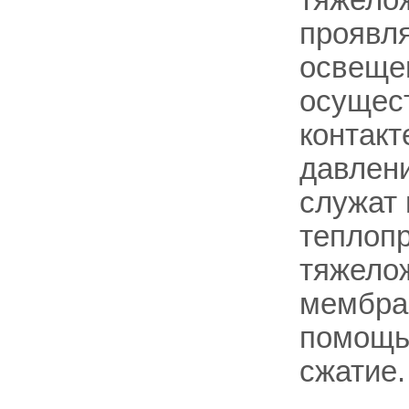
тяжело
проявля
освещен
осущест
контакт
давлени
служат 
теплопр
тяжелож
мембран
помощь
сжатие.