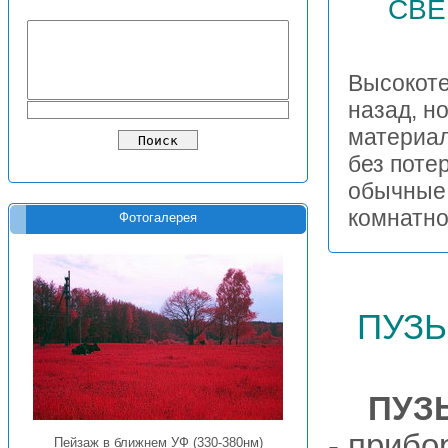
СВЕ
Высокоте
назад, н
материал
без поте
обычные 
комнатн
Фотогалерея
пуз
ПУЗ
- прибо
Пейзаж в ближнем УФ (330-380нм)