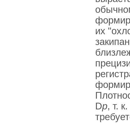
обычно
формир
их "ох
закипан
близле
прецизи
регистр
формир
Плотнос
D
p
, т.
требует