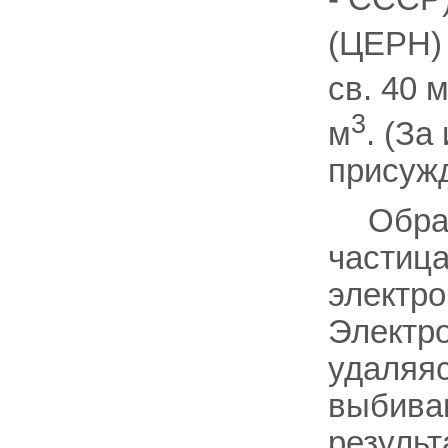
(ЦЕРН) 
св. 40 
3
м
. (За
присуж
Обра
частица
электро
Электро
удаляяс
выбиваю
результ