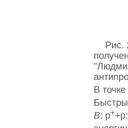
Рис.
получе
"Людми
антипро
В точк
Быстры
+
В
: p
+p