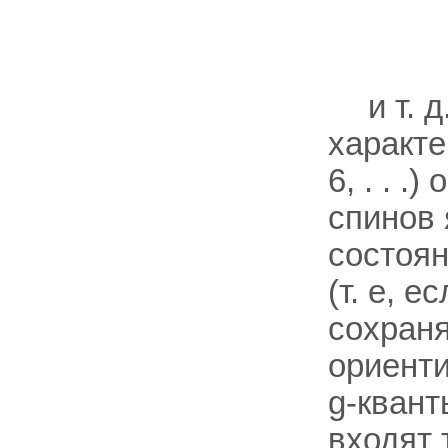
и т. д
характе
6, . . 
спинов 
состоя
(т. е, 
сохраня
ориент
g-квант
входят 