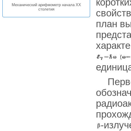
коротки
Механический арифмометр начала XX
столетия
свойств
план вы
предста
характе
единиц
Перв
обознач
радиоак
прохожд
-излуч