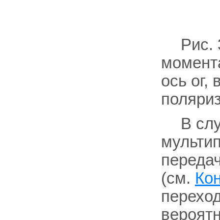
Рис.
момент
ось ог,
поляри
В сл
мультип
передач
(см.
Ко
переход
вероятн