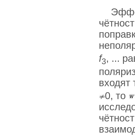
Эффе
чётност
поправк
неполяр
f
, ... 
3
поляриз
входят
0, то
исслед
чётност
взаимод