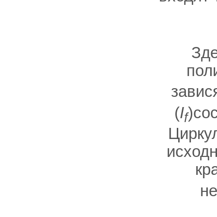
Зд
пол
завися
(
I
)со
f
Циркул
исходн
кр
н