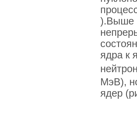
процес
).Выше 
непреры
состоян
ядра к 
нейтро
МэВ), н
ядер (ри