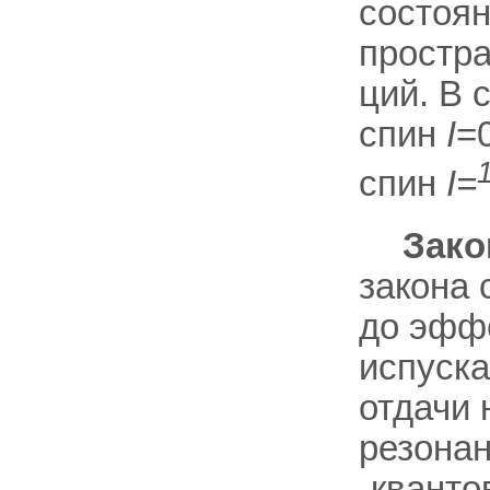
состоян
простр
ций. В 
спин
I
=0
спин
I=
Зако
закона 
до эффе
испуск
отдачи 
резона
-кванто