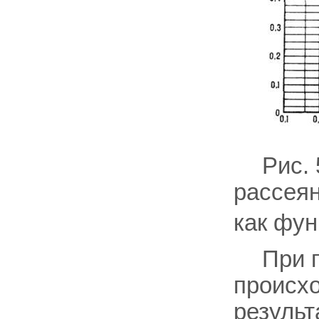
Рис.
рассеян
как фун
При 
происхо
результ