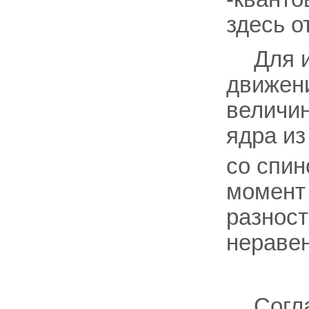
здесь о
Для 
движени
величин
ядра из
со спи
момент
разнос
неравен
Согл