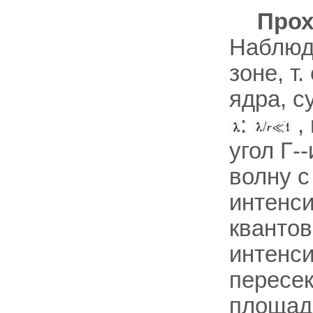
Прох
Наблю
зоне, т
ядра, 
:
,
угол Г-
волну с
интенс
квантов
интенс
пересе
площадк