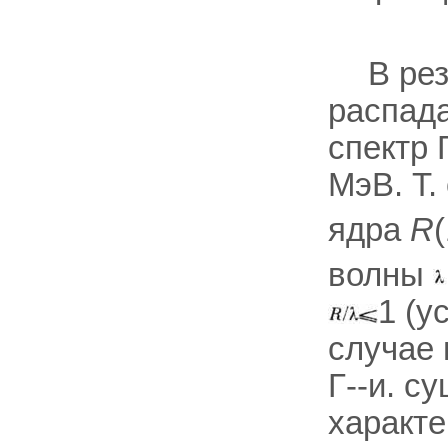
В ре
распада
спектр 
МэВ. T.
ядра
R
волны
1 (у
случае 
Г--и. с
характе