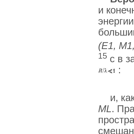
и конеч
энергии
большин
(E1, M1
15
с в з
:
и, к
ML
. Пр
простра
смешанн