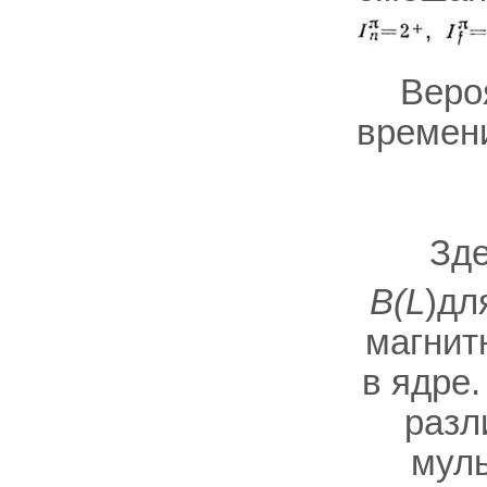
Веро
времени
Зд
B(L
)дл
магнит
в ядре.
разл
муль