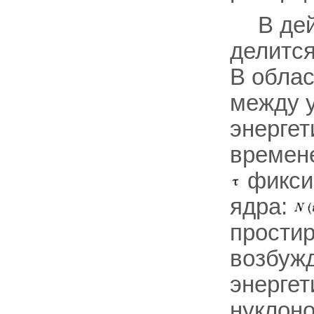
В де
делится
В облас
между 
энергет
времене
фикси
ядра:
простир
возбужд
энерге
нуклоно