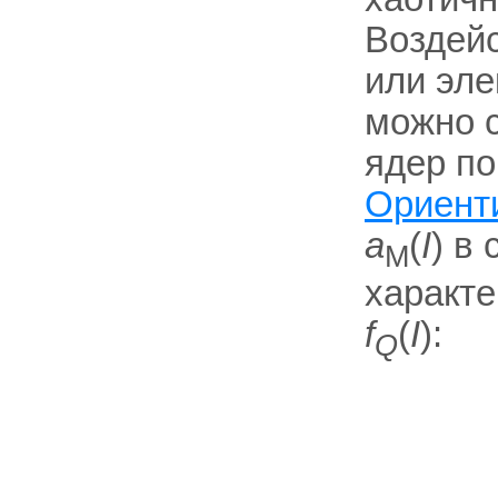
Воздейс
или эле
можно 
ядер п
Ориент
a
(
I
) в
M
характе
f
(
I
):
Q