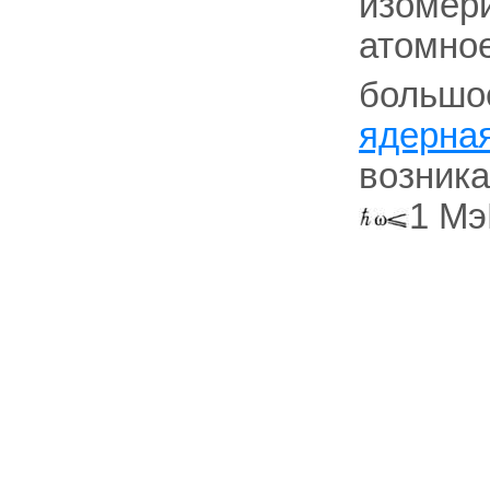
изомери
атомное
большо
ядерна
возника
1 Мэ