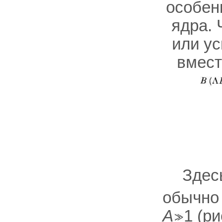
особен
ядра. 
или у
вмес
Здес
обычно
А
1 (ри