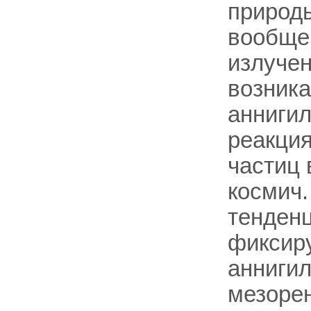
природы
вообще 
излучен
возника
аннигил
реакция
частиц 
космич.
тенденц
фиксиру
аннигил
мезоре