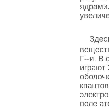
ядрами
увелич
Здес
вещест
Г--и. 
играют 
оболочк
квантов
электро
поле ат