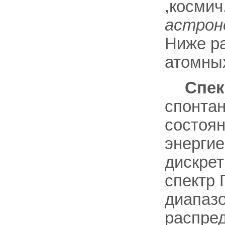
,космич.
астрон
Ниже ра
атомны
Спек
спонтан
состоян
энерги
дискрет
спектр 
диапазо
распре