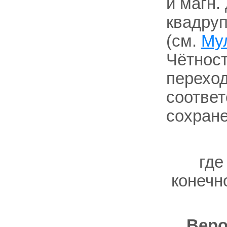
и магн.
квадру
(см.
Му
Чётност
перехо
соотве
сохране
гд
конечн
Веро