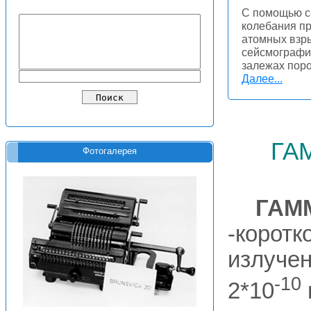
С помощью с
колебания пр
атомных взры
сейсмографи
залежах поро
Далее...
га
Фотогалерея
ГАМ
-коротк
излуче
-10
2*10