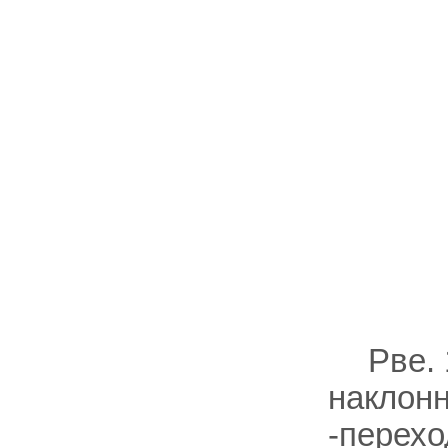
Рве.
наклонн
-перехо