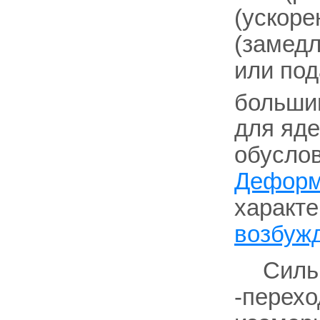
(ускоре
(замедл
или по
большим
для яде
обусло
Деформ
характе
возбуж
Силь
-перехо