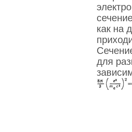
электро
сечени
как на 
приходи
Сечени
для ра
зависи