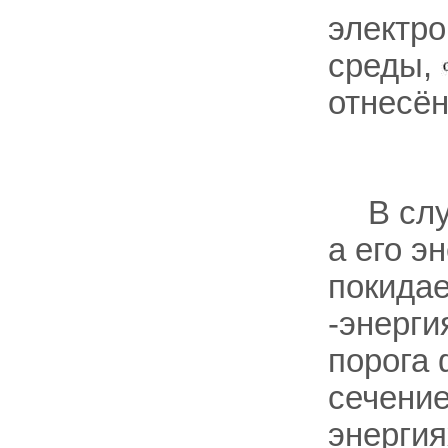
электро
среды,
отнесён
В сл
а его э
покидае
-энерги
порога
сечени
энерги