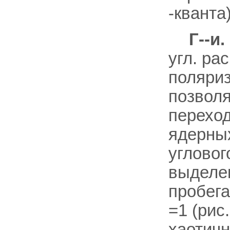
-кванта
Г--и
угл. ра
поляри
позволя
переход
ядерных
углово
выделе
пробега
=1 (рис
хаотичн